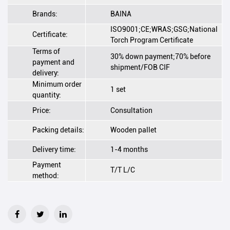
Brands:
BAINA
ISO9001;CE;WRAS;GSG;National
Certificate:
Torch Program Certificate
Terms of
30% down payment;70% before
payment and
shipment/FOB CIF
delivery:
Minimum order
1 set
quantity:
Price:
Consultation
Packing details:
Wooden pallet
Delivery time:
1-4 months
Payment
T/T L/C
method: